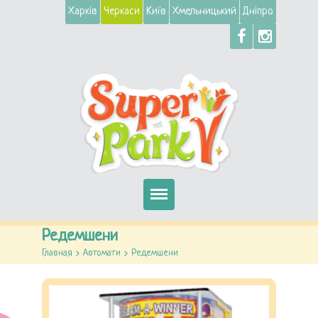
Харків
Черкаси
Київ
Хмельницький
Дніпро
Головна
Редемшени
Главная
>
Автомати
>
Редемшени
Автомати
Атракціони