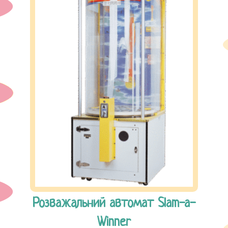
Кафе
Ціни
Галерея
Контакти
Розважальний автомат Slam-a-
Winner